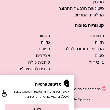
המגזין
סיטונאות הלבשה תחתונה
החלפות והחזרות
קטגוריות נפוצות
תחתונים
פיגמות
חזיות
גוזיות
הלבשה תחתונה לכלה
ספורט
סטים
אביזרים
בייבי דול
כותנות לילה
בגדים לפסטיבלים
מדיניות פרטיות
כל הזכויות שמורות להרמוסה – הלבשה תחתונה
הגלישה באתר מהווה הסכמה לשימוש בקבצי
Cookie ולתנאי מדיניות הפרטיות.
Design by Meital Manor
Development by
AlphaNetX
אישור