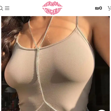
בְּאֲתָר
₪
0
זֶה
מֻפְעֶלֶת
מַעֲרֶכֶת
"המרכז
הישראלי
לְהַנְגָּשָׁת
אָתָרִים".
הַמְּסַיַּעַת
לִנְגִישׁוּת
הָאֲתָר.
לִפְתִיחַת
תַּפְרִיט
הֵנְּגִישׁוּת
לְחַץ
ALT+0