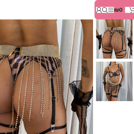
בְּאֲתָר
₪
0
זֶה
מֻפְעֶלֶת
מַעֲרֶכֶת
"המרכז
הישראלי
לְהַנְגָּשָׁת
אָתָרִים".
הַמְּסַיַּעַת
לִנְגִישׁוּת
הָאֲתָר.
לִפְתִיחַת
תַּפְרִיט
הֵנְּגִישׁוּת
לְחַץ
ALT+0