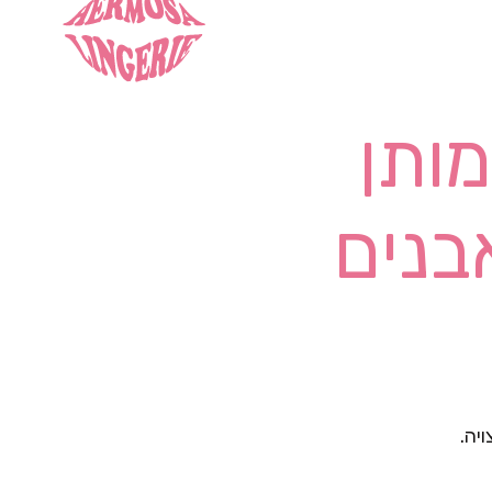
ותן
בנים
יה.