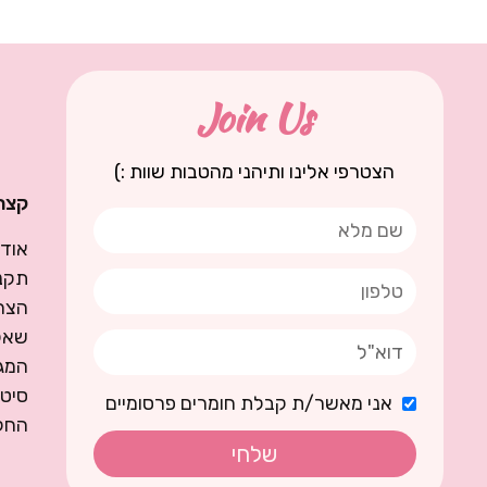
Join Us
הצטרפי אלינו ותיהני מהטבות שוות :)
קצת 
אודו
תקנו
הצה
שאל
המגז
סיט
אני מאשר/ת קבלת חומרים פרסומיים
החל
שלחי