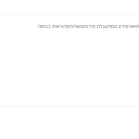
יאור
מידע נוסף
טבלת מידות
משלוחים
הוראות כביסה