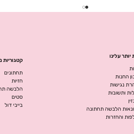
יותר עלינו
קטגוריות נ
ת
תחתונים
ן החנות
חזיות
רת נגישות
הלבשה תחת
ות ותשובות
סטים
ין
בייבי דול
ונאות הלבשה תחתונה
פות והחזרות