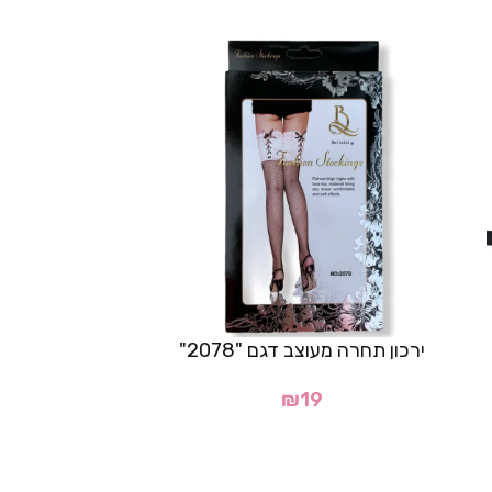
ירכון תחרה מעוצב דגם "2078"
רצועות עור
₪
19
19