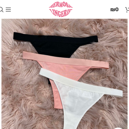
בְּאֲתָר
₪
0
זֶה
מֻפְעֶלֶת
מַעֲרֶכֶת
"המרכז
הישראלי
לְהַנְגָּשָׁת
אָתָרִים".
הַמְּסַיַּעַת
לִנְגִישׁוּת
הָאֲתָר.
לִפְתִיחַת
תַּפְרִיט
הֵנְּגִישׁוּת
לְחַץ
ALT+0