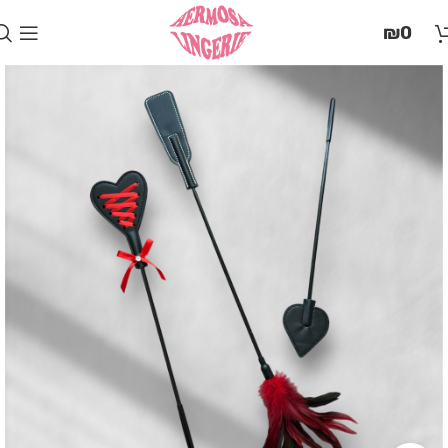
בְּאֲתָר
₪
0
זֶה
מֻפְעֶלֶת
מַעֲרֶכֶת
"המרכז
הישראלי
לְהַנְגָּשָׁת
אָתָרִים".
הַמְּסַיַּעַת
לִנְגִישׁוּת
הָאֲתָר.
לִפְתִיחַת
תַּפְרִיט
הֵנְּגִישׁוּת
לְחַץ
ALT+0