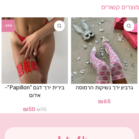
מוצרים קשורים
-29%
גרביון ירך נשיקות הרמוסה
בירית ירך דגם "Papillon"-
אדום
₪
65
₪
50
₪
70