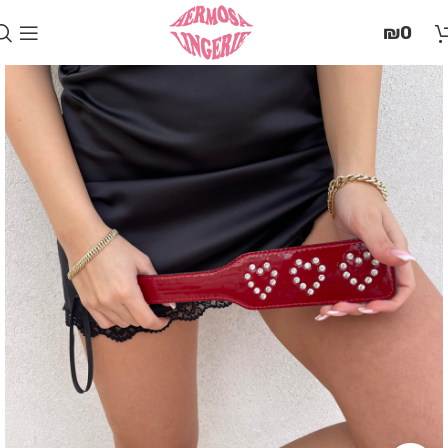
בְּאֲתָר
₪
0
זֶה
מֻפְעֶלֶת
מַעֲרֶכֶת
"המרכז
הישראלי
לְהַנְגָּשָׁת
אָתָרִים".
הַמְּסַיַּעַת
לִנְגִישׁוּת
הָאֲתָר.
לִפְתִיחַת
תַּפְרִיט
הֵנְּגִישׁוּת
לְחַץ
ALT+0