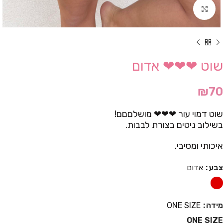
Click to enlarge
שוט ❤❤❤ אדום
₪
70
שוט דמוי עור ❤❤❤ מושלםםם!
בשילוב ניטים בצורת לבבות.
איכותי ומסיבי.
צבע
אדום
מידה
ONE SIZE
ONE SIZE