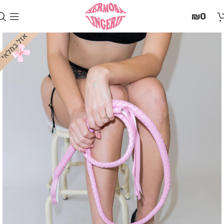
בְּאֲתָר
₪
0
זֶה
מֻפְעֶלֶת
מַעֲרֶכֶת
"המרכז
הישראלי
לְהַנְגָּשָׁת
אָתָרִים".
הַמְּסַיַּעַת
לִנְגִישׁוּת
הָאֲתָר.
לִפְתִיחַת
תַּפְרִיט
הֵנְּגִישׁוּת
לְחַץ
ALT+0