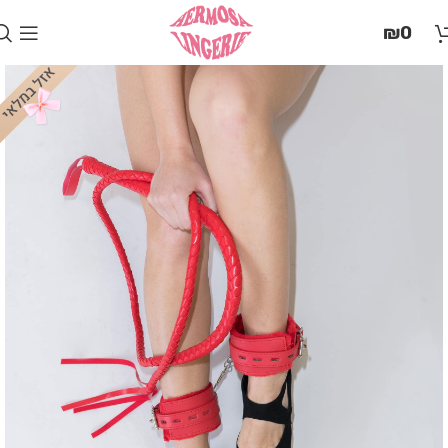
בְּאֲתָר
₪
0
זֶה
מֻפְעֶלֶת
מַעֲרֶכֶת
"המרכז
הישראלי
לְהַנְגָּשָׁת
אָתָרִים".
הַמְּסַיַּעַת
לִנְגִישׁוּת
הָאֲתָר.
לִפְתִיחַת
תַּפְרִיט
הֵנְּגִישׁוּת
לְחַץ
ALT+0