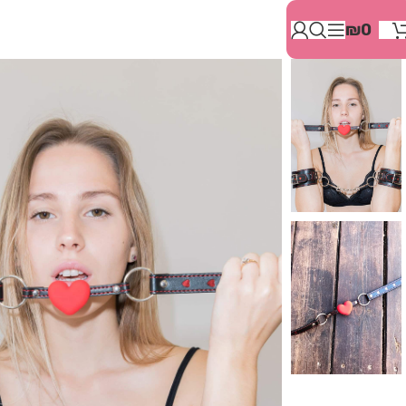
בְּאֲתָר
₪
0
זֶה
מֻפְעֶלֶת
מַעֲרֶכֶת
"המרכז
הישראלי
לְהַנְגָּשָׁת
אָתָרִים".
הַמְּסַיַּעַת
לִנְגִישׁוּת
הָאֲתָר.
לִפְתִיחַת
תַּפְרִיט
הֵנְּגִישׁוּת
לְחַץ
ALT+0