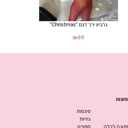
גרביון ירך דגם "Christmas"
רצועות עור
₪
69
19
פוצות
פיגמות
גוזיות
ונה לכלה
ספורט