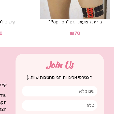
בירית רצועות דגם "Papillon"
קישוט לפ
0
₪
70
Join Us
הצטרפי אלינו ותיהני מהטבות שוות :)
קצת 
אודו
תקנו
הצה