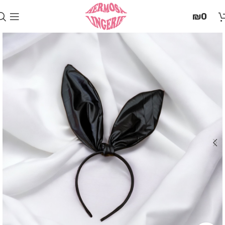
בְּאֲתָר
₪
0
זֶה
מֻפְעֶלֶת
מַעֲרֶכֶת
"המרכז
הישראלי
לְהַנְגָּשָׁת
אָתָרִים".
הַמְּסַיַּעַת
לִנְגִישׁוּת
הָאֲתָר.
לִפְתִיחַת
תַּפְרִיט
הֵנְּגִישׁוּת
לְחַץ
ALT+0