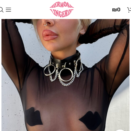
בְּאֲתָר
₪
0
זֶה
מֻפְעֶלֶת
מַעֲרֶכֶת
"המרכז
הישראלי
לְהַנְגָּשָׁת
אָתָרִים".
הַמְּסַיַּעַת
לִנְגִישׁוּת
הָאֲתָר.
לִפְתִיחַת
תַּפְרִיט
הֵנְּגִישׁוּת
לְחַץ
ALT+0