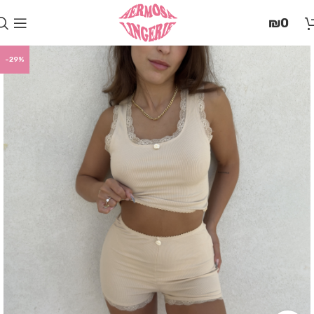
בְּאֲתָר
₪
0
זֶה
מֻפְעֶלֶת
מַעֲרֶכֶת
-29%
"המרכז
הישראלי
לְהַנְגָּשָׁת
אָתָרִים".
הַמְּסַיַּעַת
לִנְגִישׁוּת
הָאֲתָר.
לִפְתִיחַת
תַּפְרִיט
הֵנְּגִישׁוּת
לְחַץ
ALT+0