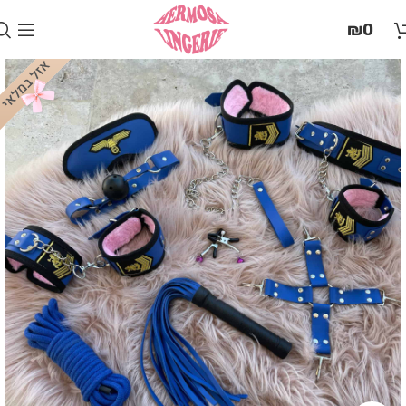
בְּאֲתָר
₪
0
זֶה
מֻפְעֶלֶת
מַעֲרֶכֶת
"המרכז
הישראלי
לְהַנְגָּשָׁת
אָתָרִים".
הַמְּסַיַּעַת
לִנְגִישׁוּת
הָאֲתָר.
לִפְתִיחַת
תַּפְרִיט
הֵנְּגִישׁוּת
לְחַץ
ALT+0