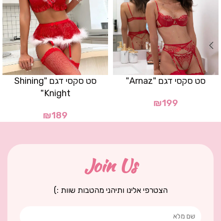
סט סקסי דגם "Arnaz"
סט סקסי דגם "Shining
Knight"
₪
199
₪
189
Join Us
הצטרפי אלינו ותיהני מהטבות שוות :)