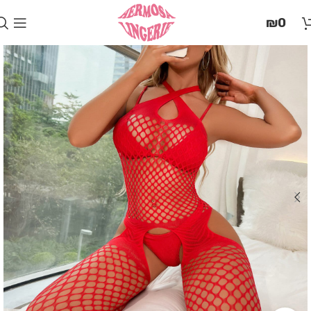
בְּאֲתָר
₪
0
זֶה
מֻפְעֶלֶת
מַעֲרֶכֶת
"המרכז
הישראלי
לְהַנְגָּשָׁת
אָתָרִים".
הַמְּסַיַּעַת
לִנְגִישׁוּת
הָאֲתָר.
לִפְתִיחַת
תַּפְרִיט
הֵנְּגִישׁוּת
לְחַץ
ALT+0