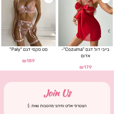
בייבי דול דגם "Cozuma"-
סט סקסי דגם "Paly"
אדום
₪
189
₪
179
Join Us
הצטרפי אלינו ותיהני מהטבות שוות :)