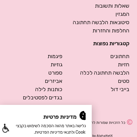
שאלות ותשובות
המגזין
סיטונאות הלבשה תחתונה
החלפות והחזרות
קטגוריות נפוצות
תחתונים
פיגמות
חזיות
גוזיות
הלבשה תחתונה לכלה
ספורט
סטים
אביזרים
בייבי דול
כותנות לילה
בגדים לפסטיבלים
מדיניות פרטיות
כל הזכויות שמורות להרמוסה – הלבשה תחתונה
הגלישה באתר מהווה הסכמה לשימוש בקבצי
Cookie ולתנאי מדיניות הפרטיות.
Design by Meital Manor
Development by
AlphaNetX