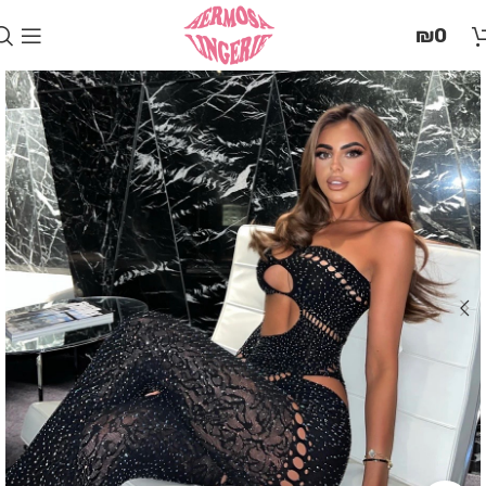
בְּאֲתָר
₪
0
זֶה
מֻפְעֶלֶת
מַעֲרֶכֶת
"המרכז
הישראלי
לְהַנְגָּשָׁת
אָתָרִים".
הַמְּסַיַּעַת
לִנְגִישׁוּת
הָאֲתָר.
לִפְתִיחַת
תַּפְרִיט
הֵנְּגִישׁוּת
לְחַץ
ALT+0