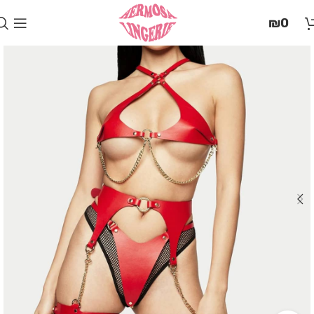
בְּאֲתָר
₪
0
זֶה
מֻפְעֶלֶת
מַעֲרֶכֶת
"המרכז
הישראלי
לְהַנְגָּשָׁת
אָתָרִים".
הַמְּסַיַּעַת
לִנְגִישׁוּת
הָאֲתָר.
לִפְתִיחַת
תַּפְרִיט
הֵנְּגִישׁוּת
לְחַץ
ALT+0