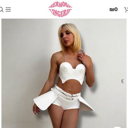
בְּאֲתָר
₪
0
זֶה
מֻפְעֶלֶת
מַעֲרֶכֶת
"המרכז
הישראלי
לְהַנְגָּשָׁת
אָתָרִים".
הַמְּסַיַּעַת
לִנְגִישׁוּת
הָאֲתָר.
לִפְתִיחַת
תַּפְרִיט
הֵנְּגִישׁוּת
לְחַץ
ALT+0