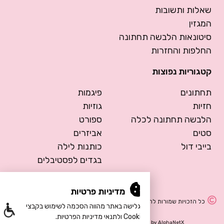
שאלות ותשובות
המגזין
סיטונאות הלבשה תחתונה
החלפות והחזרות
קטגוריות נפוצות
תחתונים
פיגמות
חזיות
גוזיות
הלבשה תחתונה לכלה
ספורט
סטים
אביזרים
בייבי דול
כותנות לילה
בגדים לפסטיבלים
מדיניות פרטיות
כל הזכויות שמורות להרמוסה – הלבשה תחתונה
הגלישה באתר מהווה הסכמה לשימוש בקבצי
Cookie ולתנאי מדיניות הפרטיות.
Design by Meital Manor
Development by
AlphaNetX