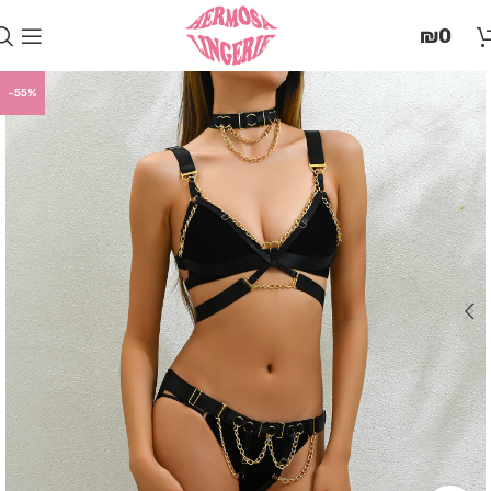
בְּאֲתָר
₪
0
זֶה
מֻפְעֶלֶת
מַעֲרֶכֶת
-55%
"המרכז
הישראלי
לְהַנְגָּשָׁת
אָתָרִים".
הַמְּסַיַּעַת
לִנְגִישׁוּת
הָאֲתָר.
לִפְתִיחַת
תַּפְרִיט
הֵנְּגִישׁוּת
לְחַץ
ALT+0