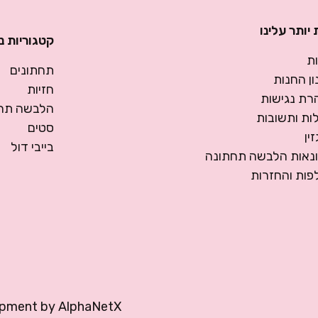
יותר עלינו
קטגוריות נ
ת
תחתונים
ן החנות
חזיות
רת נגישות
הלבשה תחת
ות ותשובות
סטים
ין
בייבי דול
ונאות הלבשה תחתונה
פות והחזרות
opment by
AlphaNetX