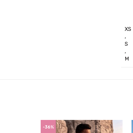
XS
,
S
,
M
-36%