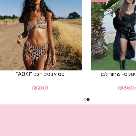
ניסקס- שחור לבן
סט אבנים דגם "AOKI"
₪
250
₪
350