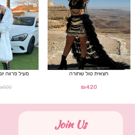
חצאית טול שחורה
מעיל פרווה יו
₪
420
₪
500
Join Us