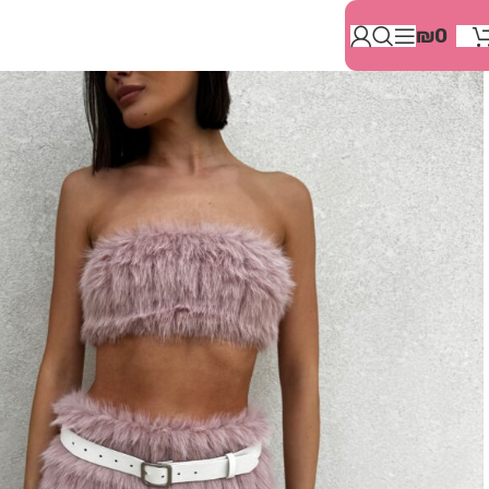
בְּאֲתָר
₪
0
זֶה
מֻפְעֶלֶת
מַעֲרֶכֶת
"המרכז
הישראלי
לְהַנְגָּשָׁת
אָתָרִים".
הַמְּסַיַּעַת
לִנְגִישׁוּת
הָאֲתָר.
לִפְתִיחַת
תַּפְרִיט
הֵנְּגִישׁוּת
לְחַץ
ALT+0