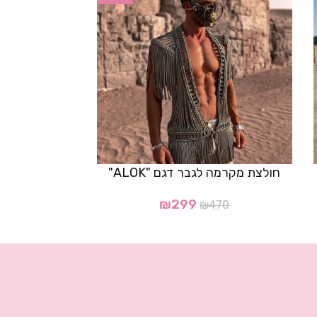
חולצת מקרמה לגבר דגם "ALOK"
חזיית נ
₪
299
₪
470