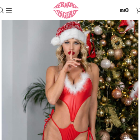
בְּאֲתָר
₪
0
זֶה
מֻפְעֶלֶת
מַעֲרֶכֶת
"המרכז
הישראלי
לְהַנְגָּשָׁת
אָתָרִים".
הַמְּסַיַּעַת
לִנְגִישׁוּת
הָאֲתָר.
לִפְתִיחַת
תַּפְרִיט
הֵנְּגִישׁוּת
לְחַץ
ALT+0