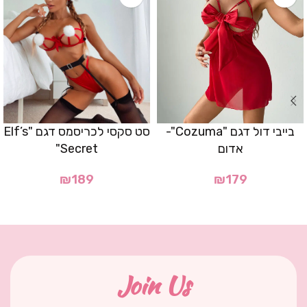
בייבי דול דגם "Cozuma"-
סט סקסי לכריסמס דגם "Elf’s
אדום
Secret"
₪
189
₪
179
Join Us