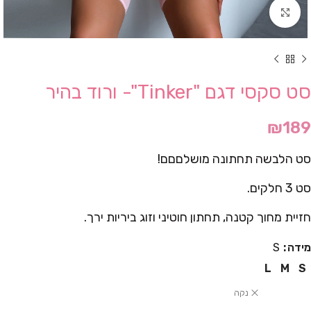
Click to enlarge
סט סקסי דגם "Tinker"- ורוד בהיר
₪
189
סט הלבשה תחתונה מושלםםם!
סט 3 חלקים.
חזיית מחוך קטנה, תחתון חוטיני וזוג ביריות ירך.
מידה
S
L
M
S
נקה