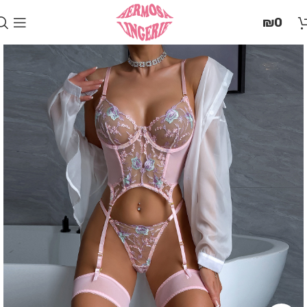
בְּאֲתָר
₪
0
זֶה
מֻפְעֶלֶת
מַעֲרֶכֶת
"המרכז
הישראלי
לְהַנְגָּשָׁת
אָתָרִים".
הַמְּסַיַּעַת
לִנְגִישׁוּת
הָאֲתָר.
לִפְתִיחַת
תַּפְרִיט
הֵנְּגִישׁוּת
לְחַץ
ALT+0