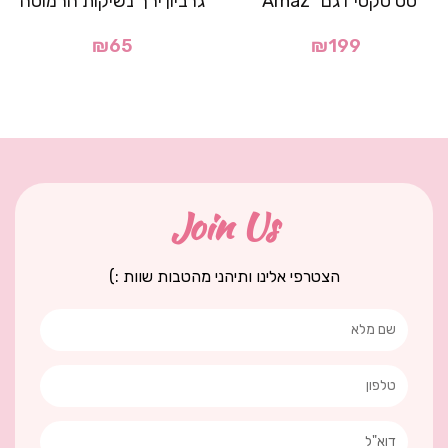
סט סקסי דגם "Arnaz"
גרביון ירך נשיקות הרמוסה
₪
65
₪
199
Join Us
הצטרפי אלינו ותיהני מהטבות שוות :)