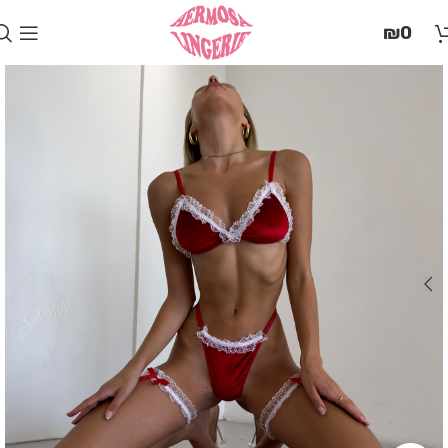
בְּאֲתָר
₪
0
זֶה
מֻפְעֶלֶת
מַעֲרֶכֶת
"המרכז
הישראלי
לְהַנְגָּשָׁת
אָתָרִים".
הַמְּסַיַּעַת
לִנְגִישׁוּת
הָאֲתָר.
לִפְתִיחַת
תַּפְרִיט
הֵנְּגִישׁוּת
לְחַץ
ALT+0