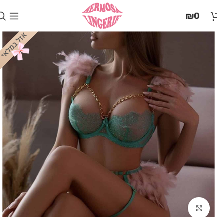
בְּאֲתָר
₪
0
זֶה
מֻפְעֶלֶת
מַעֲרֶכֶת
"המרכז
הישראלי
לְהַנְגָּשָׁת
אָתָרִים".
הַמְּסַיַּעַת
לִנְגִישׁוּת
הָאֲתָר.
לִפְתִיחַת
תַּפְרִיט
הֵנְּגִישׁוּת
לְחַץ
ALT+0
Click to enlarge