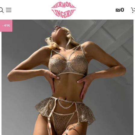
בְּאֲתָר
₪
0
זֶה
מֻפְעֶלֶת
מַעֲרֶכֶת
-41%
"המרכז
הישראלי
לְהַנְגָּשָׁת
אָתָרִים".
הַמְּסַיַּעַת
לִנְגִישׁוּת
הָאֲתָר.
לִפְתִיחַת
תַּפְרִיט
הֵנְּגִישׁוּת
לְחַץ
ALT+0