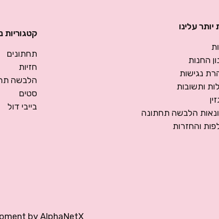
יותר עלינו
קטגוריות נ
ת
תחתונים
ן החנות
חזיות
רת נגישות
הלבשה תחת
ות ותשובות
סטים
ין
בייבי דול
ונאות הלבשה תחתונה
פות והחזרות
opment by
AlphaNetX