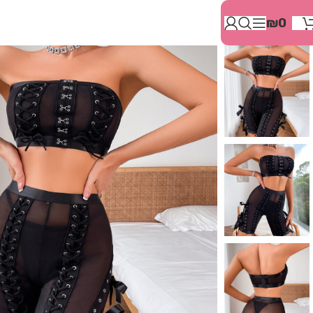
בְּאֲתָר
₪
0
זֶה
מֻפְעֶלֶת
מַעֲרֶכֶת
"המרכז
הישראלי
לְהַנְגָּשָׁת
אָתָרִים".
הַמְּסַיַּעַת
לִנְגִישׁוּת
הָאֲתָר.
לִפְתִיחַת
תַּפְרִיט
הֵנְּגִישׁוּת
לְחַץ
ALT+0