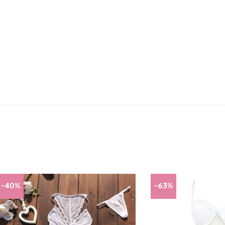
-40%
-63%