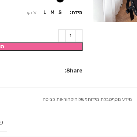
מידה
L
M
S
נקה
הו
Share:
מידע נוסף
טבלת מידות
משלוחים
הוראות כביסה
שח