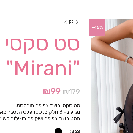
-45%
סט סקסי 
"Mirani"
₪
99
₪
179
סט סקסי רשת צפופה הורססס.
מגיע ב- 3 חלקים, סטרפלס הנסגר מאחור בעזרת קרסים, מכנס ותחתון חוטיני.
הסט רשת צפופה ושקופה בשילוב קשירות,
צבע