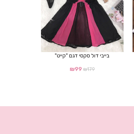
בייבי דול סקסי דגם "קייט"
סט דג
₪
99
₪
179