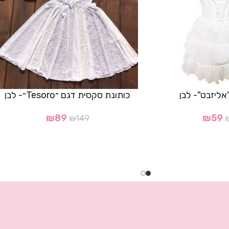
אליזבט"- לבן
כותונת סקסית דגם ״Tesoro״- לבן
₪
89
₪
59
₪
149