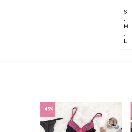
S
,
M
,
L
-45%