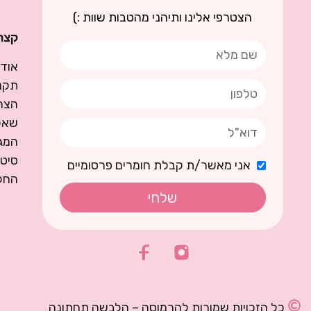
הצטרפי אלינו ותיהני מהטבות שוות :)
קצת 
אודו
תקנו
הצה
שאל
המגז
סיט
אני מאשר/ת קבלת חומרים פרסומיים
החל
שלחי
כל הזכויות שמורות להרמוסה – הלבשה תחתונה