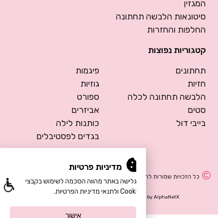
המגזין
סיטונאות הלבשה תחתונה
החלפות והחזרות
קטגוריות נפוצות
תחתונים
פיגמות
חזיות
גוזיות
הלבשה תחתונה לכלה
ספורט
סטים
אביזרים
בייבי דול
כותנות לילה
בגדים לפסטיבלים
מדיניות פרטיות
כל הזכויות שמורות להרמוסה – הלבשה תחתונה
הגלישה באתר מהווה הסכמה לשימוש בקבצי
Cookie ולתנאי מדיניות הפרטיות.
Design by Meital Manor
Development by
AlphaNetX
אישור