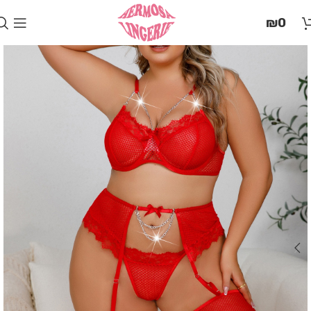
בְּאֲתָר
₪
0
זֶה
מֻפְעֶלֶת
מַעֲרֶכֶת
"המרכז
הישראלי
לְהַנְגָּשָׁת
אָתָרִים".
הַמְּסַיַּעַת
לִנְגִישׁוּת
הָאֲתָר.
לִפְתִיחַת
תַּפְרִיט
הֵנְּגִישׁוּת
לְחַץ
ALT+0