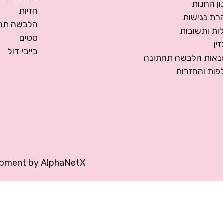
ן החנות
חזיות
רת נגישות
הלבשה תחת
ות ותשובות
סטים
ין
בייבי דול
ונאות הלבשה תחתונה
פות והחזרות
opment by
AlphaNetX