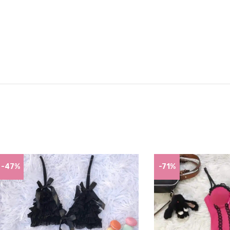
-47%
-71%