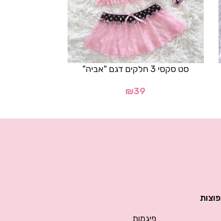
סט סקסי 3 חלקים דגם "אביה"
סט תחרה סקסי
₪
39
פוצות
פיגמות