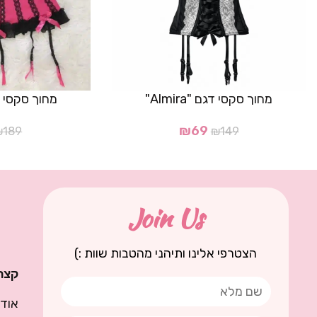
מחוך סקסי דגם "Almira"
מחוך סקסי
₪
69
₪
189
₪
149
Join Us
הצטרפי אלינו ותיהני מהטבות שוות :)
קצת 
אודו