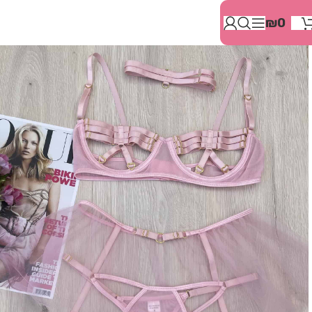
בְּאֲתָר
₪
0
זֶה
מֻפְעֶלֶת
מַעֲרֶכֶת
"המרכז
הישראלי
לְהַנְגָּשָׁת
אָתָרִים".
הַמְּסַיַּעַת
לִנְגִישׁוּת
הָאֲתָר.
לִפְתִיחַת
תַּפְרִיט
הֵנְּגִישׁוּת
לְחַץ
ALT+0