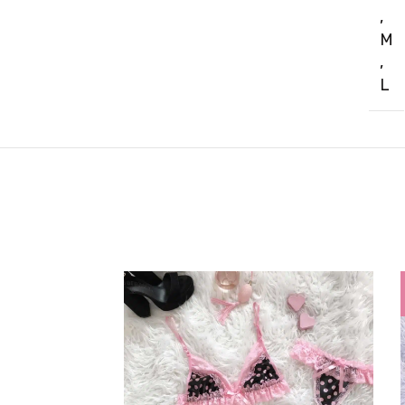
,
M
,
L