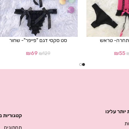
 תחרה- טראש
סט סקסי דגם "פייפר"- שחור
₪
69
₪
55
₪
129
יותר עלינו
קטגוריות נ
ת
תחתונים