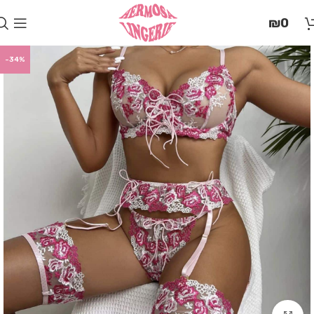
בְּאֲתָר
₪
0
זֶה
מֻפְעֶלֶת
מַעֲרֶכֶת
-34%
"המרכז
הישראלי
לְהַנְגָּשָׁת
אָתָרִים".
הַמְּסַיַּעַת
לִנְגִישׁוּת
הָאֲתָר.
לִפְתִיחַת
תַּפְרִיט
הֵנְּגִישׁוּת
לְחַץ
ALT+0