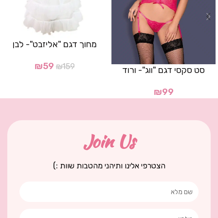
מחוך דגם "אליזבט"- לבן
₪
59
₪
159
סט סקסי דגם "ווג"- ורוד
₪
99
Join Us
הצטרפי אלינו ותיהני מהטבות שוות :)