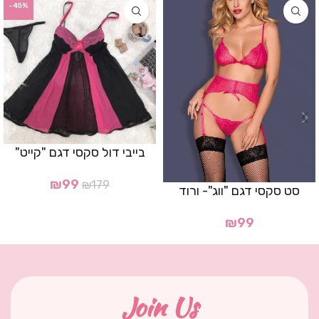
-45%
בייבי דול סקסי דגם "קייט"
₪
99
₪
179
סט סקסי דגם "ווג"- ורוד
₪
99
Join Us