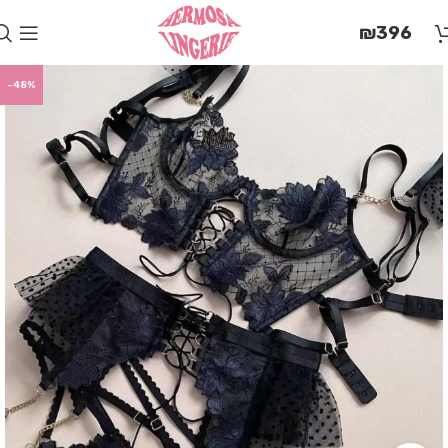
בְּאֲתָר
₪
396
זֶה
מֻפְעֶלֶת
מַעֲרֶכֶת
-48%
"המרכז
הישראלי
לְהַנְגָּשָׁת
אָתָרִים".
הַמְּסַיַּעַת
לִנְגִישׁוּת
הָאֲתָר.
לִפְתִיחַת
תַּפְרִיט
הֵנְּגִישׁוּת
לְחַץ
ALT+0