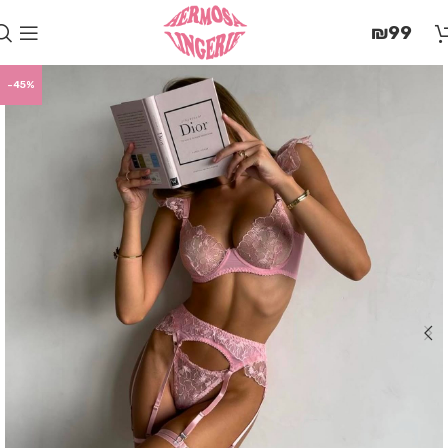
בְּאֲתָר
₪
99
זֶה
מֻפְעֶלֶת
מַעֲרֶכֶת
-45%
"המרכז
הישראלי
לְהַנְגָּשָׁת
אָתָרִים".
הַמְּסַיַּעַת
לִנְגִישׁוּת
הָאֲתָר.
לִפְתִיחַת
תַּפְרִיט
הֵנְּגִישׁוּת
לְחַץ
ALT+0