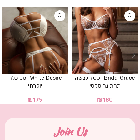
Bridal Grace- סט הלבשה
White Desire- סט כלה
תחתונה סקסי
יוקרתי
₪
179
₪
180
Join Us