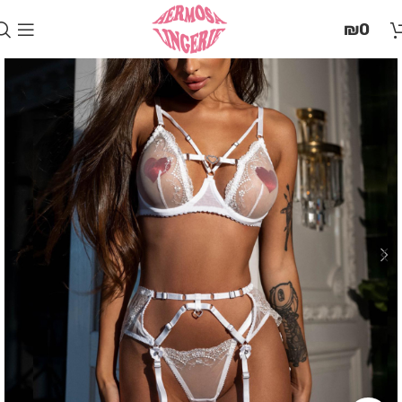
בְּאֲתָר
₪
0
זֶה
מֻפְעֶלֶת
מַעֲרֶכֶת
"המרכז
הישראלי
לְהַנְגָּשָׁת
אָתָרִים".
הַמְּסַיַּעַת
לִנְגִישׁוּת
הָאֲתָר.
לִפְתִיחַת
תַּפְרִיט
הֵנְּגִישׁוּת
לְחַץ
ALT+0