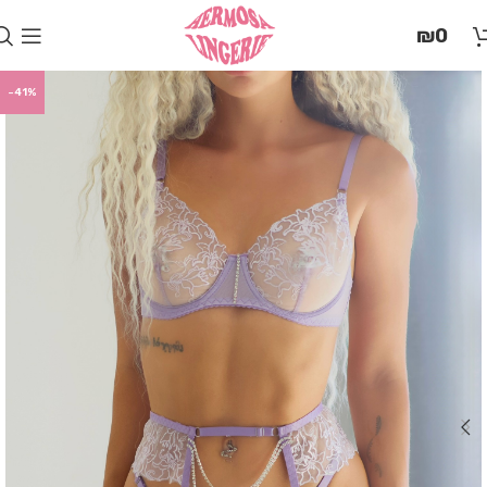
בְּאֲתָר
₪
0
זֶה
מֻפְעֶלֶת
מַעֲרֶכֶת
-41%
"המרכז
הישראלי
לְהַנְגָּשָׁת
אָתָרִים".
הַמְּסַיַּעַת
לִנְגִישׁוּת
הָאֲתָר.
לִפְתִיחַת
תַּפְרִיט
הֵנְּגִישׁוּת
לְחַץ
ALT+0