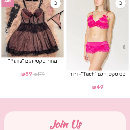
-50%
מחוך סקסי דגם "Paris"
סט סקסי דגם "Tach"- ורוד
₪
89
₪
179
₪
49
Join Us