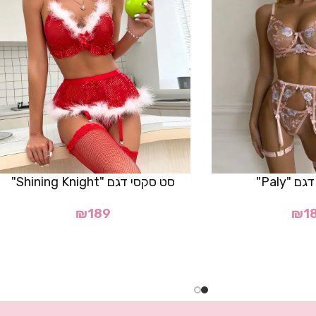
 "Paly"
סט סקסי דגם "Shining Knight"
₪
189
₪
1