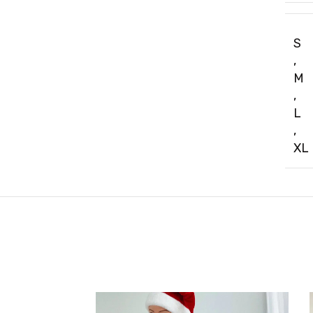
S
,
M
,
L
,
XL