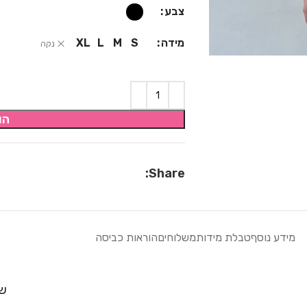
צבע
מידה
XL
L
M
S
נקה
הו
Share:
מידע נוסף
טבלת מידות
משלוחים
הוראות כביסה
שח