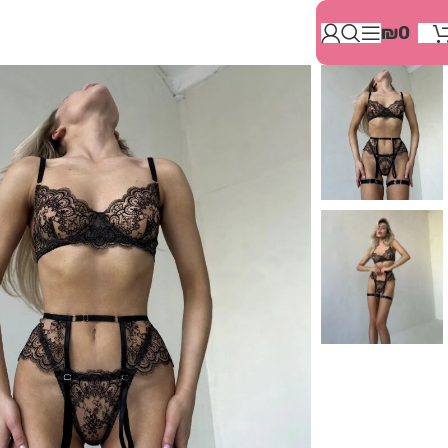
בְּאֲתָר
₪
0
זֶה
מֻפְעֶלֶת
מַעֲרֶכֶת
"המרכז
הישראלי
לְהַנְגָּשָׁת
אָתָרִים".
הַמְּסַיַּעַת
לִנְגִישׁוּת
הָאֲתָר.
לִפְתִיחַת
תַּפְרִיט
הֵנְּגִישׁוּת
לְחַץ
ALT+0