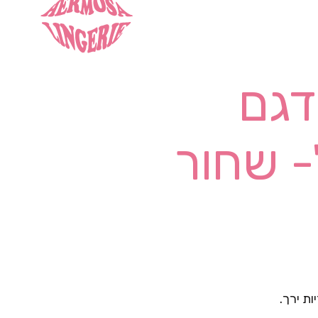
דגם
ות ירך.