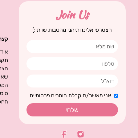
Join Us
הצטרפי אלינו ותיהני מהטבות שוות :)
קצת 
אודו
תקנו
הצה
שאל
המגז
סיט
אני מאשר/ת קבלת חומרים פרסומיים
החל
שלחי