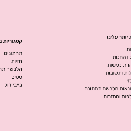
יותר עלינו
קטגוריות נ
ת
תחתונים
ן החנות
חזיות
רת נגישות
הלבשה תחת
ות ותשובות
סטים
ין
בייבי דול
ונאות הלבשה תחתונה
פות והחזרות