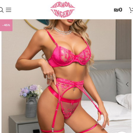
בְּאֲתָר
₪
0
זֶה
מֻפְעֶלֶת
מַעֲרֶכֶת
-45%
"המרכז
הישראלי
לְהַנְגָּשָׁת
אָתָרִים".
הַמְּסַיַּעַת
לִנְגִישׁוּת
הָאֲתָר.
לִפְתִיחַת
תַּפְרִיט
הֵנְּגִישׁוּת
לְחַץ
ALT+0