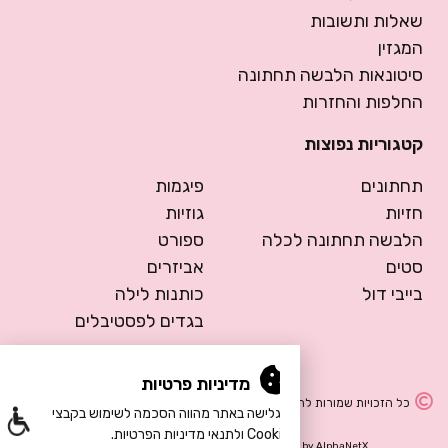
שאלות ותשובות
המגזין
סיטונאות הלבשה תחתונה
החלפות והחזרות
קטגוריות נפוצות
תחתונים
פיגמות
חזיות
גוזיות
הלבשה תחתונה לכלה
ספורט
סטים
אביזרים
בייבי דול
כותנות לילה
בגדים לפסטיבלים
מדיניות פרטיות
כל הזכויות שמורות להרמוסה – הלבשה תחתונה
הגלישה באתר מהווה הסכמה לשימוש בקבצי
Cookie ולתנאי מדיניות הפרטיות.
Design by Meital Manor
Development by
AlphaNetX