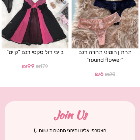
תחתון חוטיני תחרה דגם
בייבי דול סקסי דגם "קייט"
"round flower"
₪
99
₪
179
₪
6
₪
20
Join Us
הצטרפי אלינו ותיהני מהטבות שוות :)