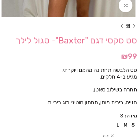
Click to enlarge
סט סקסי דגם "Baxter"- סגול לילך
₪
99
סט הלבשה תחתונה מהמם ויוקרתי.
מגיע ב-4 חלקים.
תחרה בשילוב סאטן.
חזייה, בירית מותן, תחתון חוטיני וזוג ביריות.
מידה
S
L
M
S
נקה