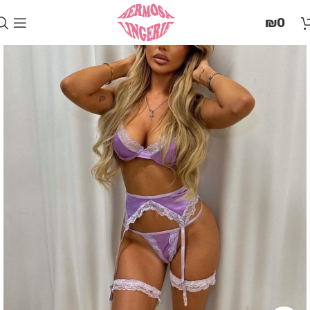
בְּאֲתָר
₪
0
זֶה
מֻפְעֶלֶת
מַעֲרֶכֶת
"המרכז
הישראלי
לְהַנְגָּשָׁת
אָתָרִים".
הַמְּסַיַּעַת
לִנְגִישׁוּת
הָאֲתָר.
לִפְתִיחַת
תַּפְרִיט
הֵנְּגִישׁוּת
לְחַץ
ALT+0