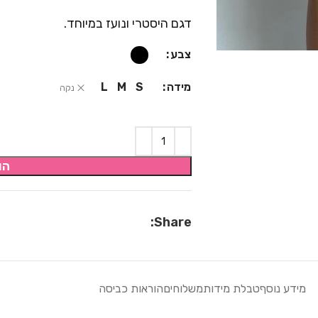
דגם היסטרי ונועז במיוחד.
צבע
מידה
L
M
S
נקה
הו
Share:
מידע נוסף
טבלת מידות
משלוחים
הוראות כביסה