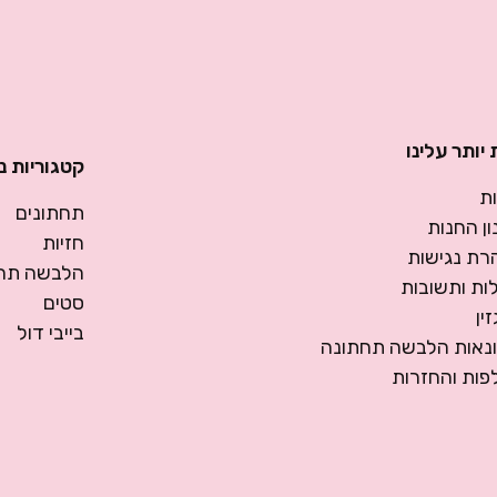
יותר עלינו
קטגוריות נ
ת
תחתונים
ן החנות
חזיות
רת נגישות
הלבשה תחת
ות ותשובות
סטים
ין
בייבי דול
ונאות הלבשה תחתונה
פות והחזרות