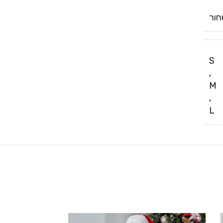
ור
S
,
M
,
L