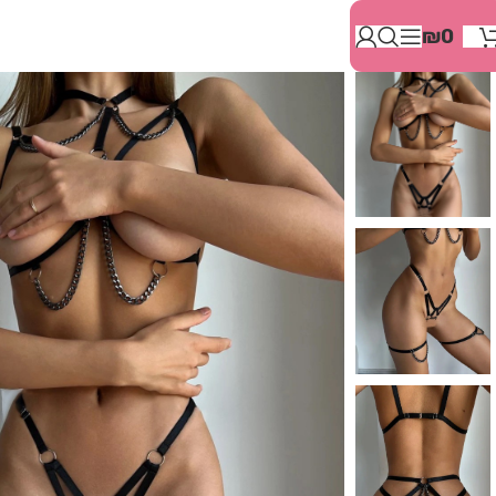
בְּאֲתָר
₪
0
זֶה
מֻפְעֶלֶת
מַעֲרֶכֶת
"המרכז
הישראלי
לְהַנְגָּשָׁת
אָתָרִים".
הַמְּסַיַּעַת
לִנְגִישׁוּת
הָאֲתָר.
לִפְתִיחַת
תַּפְרִיט
הֵנְּגִישׁוּת
לְחַץ
ALT+0