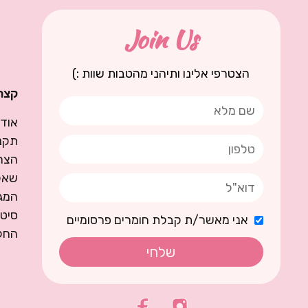
Join Us
הצטרפי אלינו ותיהני מהטבות שוות :)
קצת 
אודו
תקנו
הצה
שאל
המגז
סיט
אני מאשר/ת קבלת חומרים פרסומיים
החל
שלחי