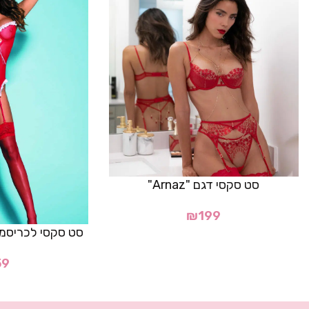
סט סקסי דגם "Arnaz"
₪
199
סט סקסי לכריסמס דגם "
59