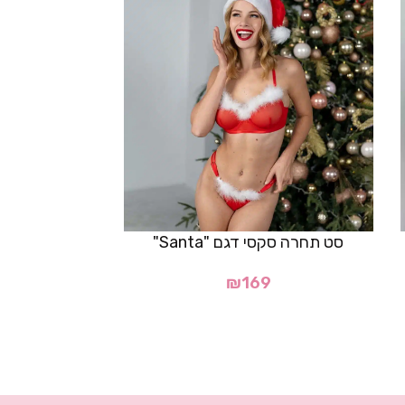
סט תחרה סקסי דגם "Santa"
סט סקסי דמוי עור
₪
169