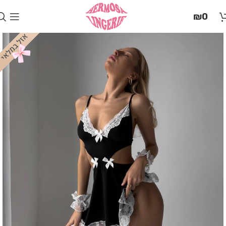
בְּאֲתָר
₪
0
זֶה
מֻפְעֶלֶת
מַעֲרֶכֶת
"המרכז
הישראלי
לְהַנְגָּשָׁת
אָתָרִים".
הַמְּסַיַּעַת
לִנְגִישׁוּת
הָאֲתָר.
לִפְתִיחַת
תַּפְרִיט
הֵנְּגִישׁוּת
לְחַץ
ALT+0