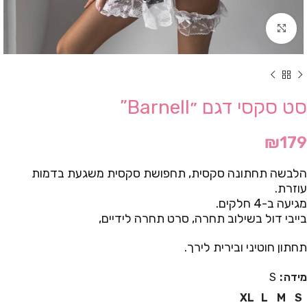
Click to enlarge
סט סקסי דגם ״Barnell”
₪
179
הלבשה תחתונה סקסית, תחפושת סקסית משגעת בדמות
עוזרת.
מגיעה ב-4 חלקים.
בייבי דול בשילוב תחרה, סרט תחרה לידיים,
תחתון חוטיני ובירית לירך.
מידה
S
XL
L
M
S