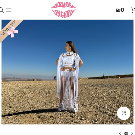
בְּאֲתָר
₪
0
זֶה
מֻפְעֶלֶת
מַעֲרֶכֶת
"המרכז
הישראלי
לְהַנְגָּשָׁת
אָתָרִים".
הַמְּסַיַּעַת
לִנְגִישׁוּת
הָאֲתָר.
לִפְתִיחַת
תַּפְרִיט
הֵנְּגִישׁוּת
לְחַץ
ALT+0
Click to enlarge