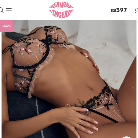
בְּאֲתָר
₪
397
זֶה
מֻפְעֶלֶת
מַעֲרֶכֶת
-56%
"המרכז
הישראלי
לְהַנְגָּשָׁת
אָתָרִים".
הַמְּסַיַּעַת
לִנְגִישׁוּת
הָאֲתָר.
לִפְתִיחַת
תַּפְרִיט
הֵנְּגִישׁוּת
לְחַץ
ALT+0