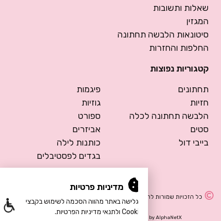
שאלות ותשובות
המגזין
סיטונאות הלבשה תחתונה
החלפות והחזרות
קטגוריות נפוצות
תחתונים
פיגמות
חזיות
גוזיות
הלבשה תחתונה לכלה
ספורט
סטים
אביזרים
בייבי דול
כותנות לילה
בגדים לפסטיבלים
מדיניות פרטיות
כל הזכויות שמורות להרמוסה – הלבשה תחתונה
הגלישה באתר מהווה הסכמה לשימוש בקבצי
Cookie ולתנאי מדיניות הפרטיות.
Design by Meital Manor
Development by
AlphaNetX