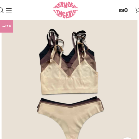
בְּאֲתָר
₪
0
זֶה
מֻפְעֶלֶת
מַעֲרֶכֶת
-63%
"המרכז
הישראלי
לְהַנְגָּשָׁת
אָתָרִים".
הַמְּסַיַּעַת
לִנְגִישׁוּת
הָאֲתָר.
לִפְתִיחַת
תַּפְרִיט
הֵנְּגִישׁוּת
לְחַץ
ALT+0