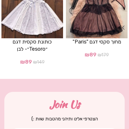
מחוך סקסי דגם "Paris"
כותונת סקסית דגם
״Tesoro״- לבן
₪
89
₪
179
₪
89
₪
149
Join Us
הצטרפי אלינו ותיהני מהטבות שוות :)