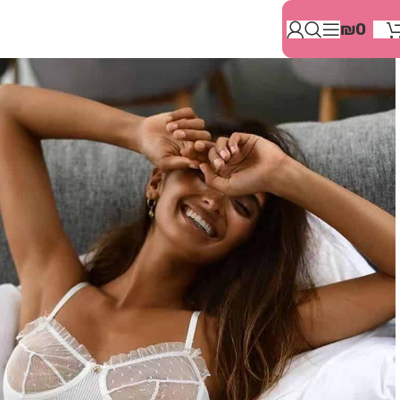
בְּאֲתָר
₪
0
זֶה
מֻפְעֶלֶת
מַעֲרֶכֶת
"המרכז
הישראלי
לְהַנְגָּשָׁת
אָתָרִים".
הַמְּסַיַּעַת
לִנְגִישׁוּת
הָאֲתָר.
לִפְתִיחַת
תַּפְרִיט
הֵנְּגִישׁוּת
לְחַץ
ALT+0