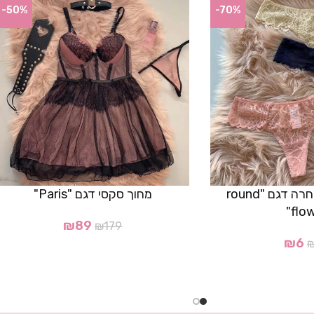
-50%
-70%
תחתון חוטיני תחרה דגם "round
מחוך סקסי דגם "Paris"
flow
₪
89
₪
179
₪
6