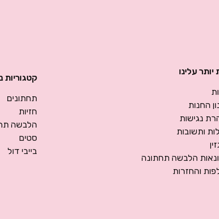
יותר עלינו
קטגוריות נ
ת
תחתונים
ן החנות
חזיות
רת נגישות
הלבשה תחת
ות ותשובות
סטים
ין
בייבי דול
ונאות הלבשה תחתונה
פות והחזרות