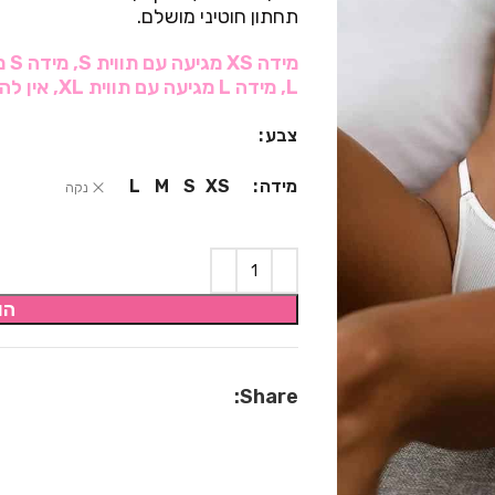
תחתון חוטיני מושלם.
L, מידה L מגיעה עם תווית XL, אין להתייחס**
צבע
מידה
L
M
S
XS
נקה
הו
Share: