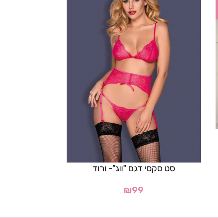
מחוך דגם
59
סט סקסי דגם "ווג"- ורוד
₪
99