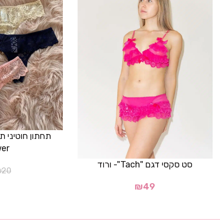
er"
סט סקסי דגם "Tach"- ורוד
₪
20
₪
49