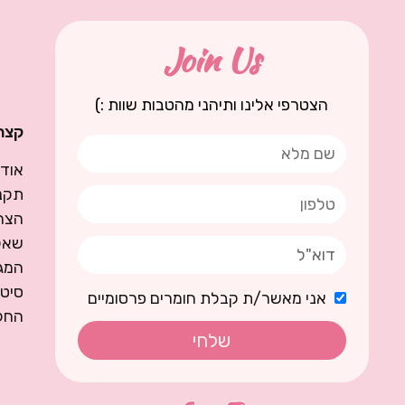
Join Us
הצטרפי אלינו ותיהני מהטבות שוות :)
קצת 
אודו
תקנו
הצה
שאל
המגז
סיט
אני מאשר/ת קבלת חומרים פרסומיים
החל
שלחי