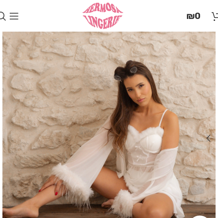
בְּאֲתָר
₪
0
זֶה
מֻפְעֶלֶת
מַעֲרֶכֶת
"המרכז
הישראלי
לְהַנְגָּשָׁת
אָתָרִים".
הַמְּסַיַּעַת
לִנְגִישׁוּת
הָאֲתָר.
לִפְתִיחַת
תַּפְרִיט
הֵנְּגִישׁוּת
לְחַץ
ALT+0