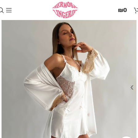
בְּאֲתָר
₪
0
זֶה
מֻפְעֶלֶת
מַעֲרֶכֶת
"המרכז
הישראלי
לְהַנְגָּשָׁת
אָתָרִים".
הַמְּסַיַּעַת
לִנְגִישׁוּת
הָאֲתָר.
לִפְתִיחַת
תַּפְרִיט
הֵנְּגִישׁוּת
לְחַץ
ALT+0