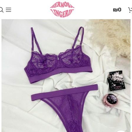
בְּאֲתָר
₪
0
זֶה
מֻפְעֶלֶת
מַעֲרֶכֶת
"המרכז
הישראלי
לְהַנְגָּשָׁת
אָתָרִים".
הַמְּסַיַּעַת
לִנְגִישׁוּת
הָאֲתָר.
לִפְתִיחַת
תַּפְרִיט
הֵנְּגִישׁוּת
לְחַץ
ALT+0