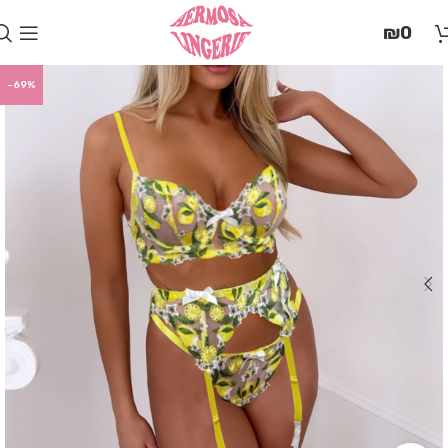
בְּאֲתָר
₪
0
זֶה
מֻפְעֶלֶת
מַעֲרֶכֶת
-69%
"המרכז
הישראלי
לְהַנְגָּשָׁת
אָתָרִים".
הַמְּסַיַּעַת
לִנְגִישׁוּת
הָאֲתָר.
לִפְתִיחַת
תַּפְרִיט
הֵנְּגִישׁוּת
לְחַץ
ALT+0