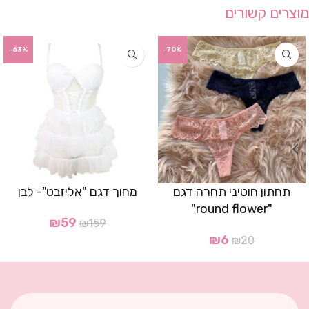
מוצרים קשורים
-63%
-70%
תחתון חוטיני תחרה דגם
מחוך דגם "אליזבט"- לבן
"round flower"
₪
59
₪
159
₪
6
₪
20