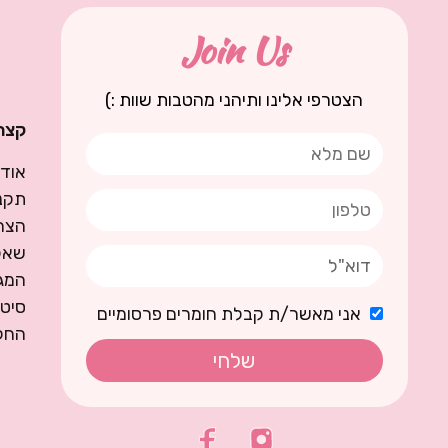
Join Us
הצטרפי אלינו ותיהני מהטבות שוות :)
קצת 
אודו
תקנו
הצה
שאל
המגז
סיט
אני מאשר/ת קבלת חומרים פרסומיים
החל
שלחי