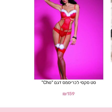
בגד גוף סקסי 
סט סקסי לכריסמס דגם "Cho"
₪
159