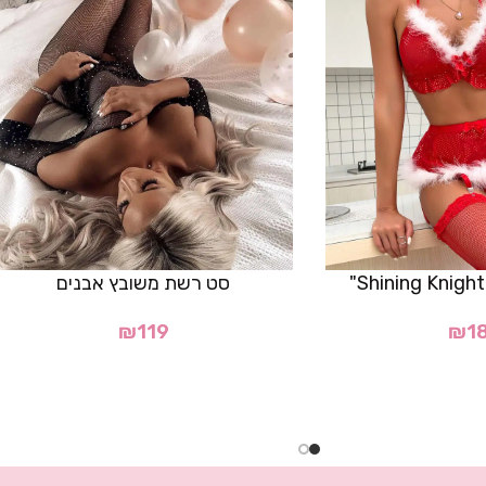
סט רשת משובץ אבנים
₪
119
₪
1