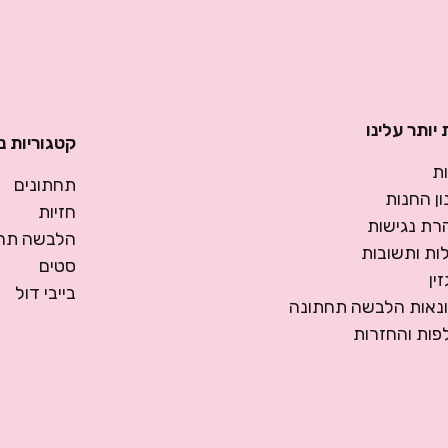
יותר עלינו
קטגוריות נ
ת
תחתונים
ן החנות
חזיות
רת נגישות
הלבשה תחת
ות ותשובות
סטים
ין
בייבי דול
ונאות הלבשה תחתונה
פות והחזרות