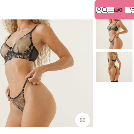
בְּאֲתָר
₪
0
זֶה
מֻפְעֶלֶת
מַעֲרֶכֶת
"המרכז
הישראלי
לְהַנְגָּשָׁת
אָתָרִים".
הַמְּסַיַּעַת
לִנְגִישׁוּת
הָאֲתָר.
לִפְתִיחַת
תַּפְרִיט
הֵנְּגִישׁוּת
לְחַץ
ALT+0
Click to enlarge