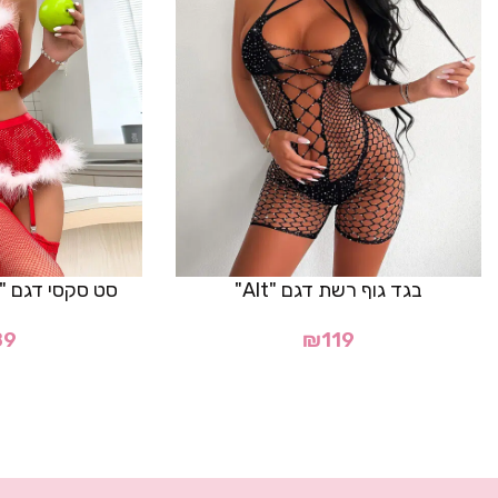
בגד גוף רשת דגם "Alt"
סט סקסי דגם "Shining Knight"
89
₪
119