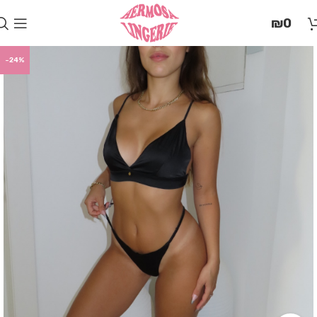
בְּאֲתָר
₪
0
זֶה
מֻפְעֶלֶת
מַעֲרֶכֶת
-24%
"המרכז
הישראלי
לְהַנְגָּשָׁת
אָתָרִים".
הַמְּסַיַּעַת
לִנְגִישׁוּת
הָאֲתָר.
לִפְתִיחַת
תַּפְרִיט
הֵנְּגִישׁוּת
לְחַץ
ALT+0