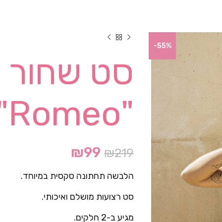
-55%
סט שחור 
"Romeo"
₪
99
₪
219
הלבשה תחתונה סקסית במיוחד.
סט רצועות מושלם ואיכותי.
מגיע ב-2 חלקים.