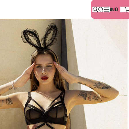
בְּאֲתָר
₪
0
זֶה
מֻפְעֶלֶת
מַעֲרֶכֶת
"המרכז
הישראלי
לְהַנְגָּשָׁת
אָתָרִים".
הַמְּסַיַּעַת
לִנְגִישׁוּת
הָאֲתָר.
לִפְתִיחַת
תַּפְרִיט
הֵנְּגִישׁוּת
לְחַץ
ALT+0