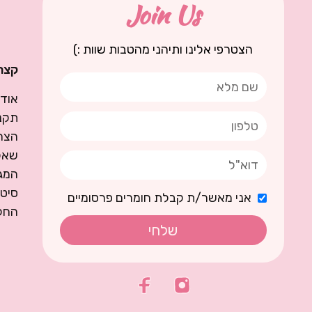
Join Us
הצטרפי אלינו ותיהני מהטבות שוות :)
קצת 
אודו
תקנו
הצה
שאל
המגז
סיט
אני מאשר/ת קבלת חומרים פרסומיים
החל
שלחי