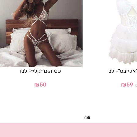
אליזבט"- לבן
סט דגם ״קלי״- לבן
₪
50
₪
59