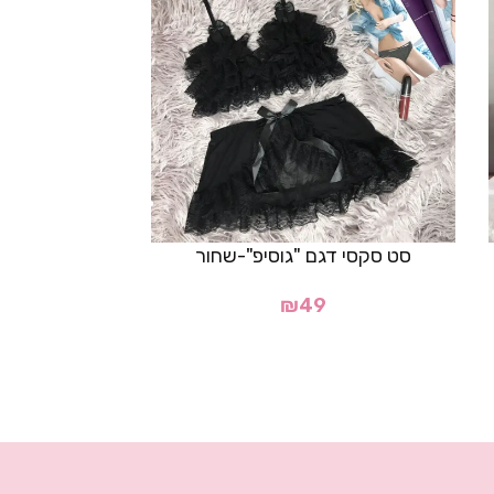
סט סקסי דגם "גוסיפ"-שחור
סט תחרה סקסי
₪
49