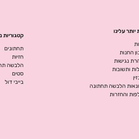
יותר עלינו
קטגוריות נ
ת
תחתונים
ן החנות
חזיות
רת נגישות
הלבשה תחת
ות ותשובות
סטים
ין
בייבי דול
ונאות הלבשה תחתונה
פות והחזרות