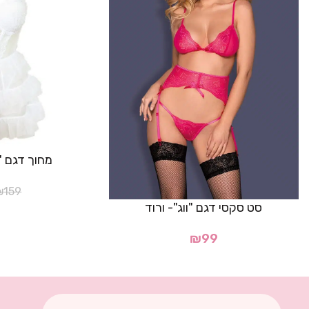
מחוך דגם "
₪
159
סט סקסי דגם "ווג"- ורוד
₪
99