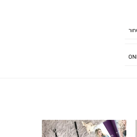
ור
ON