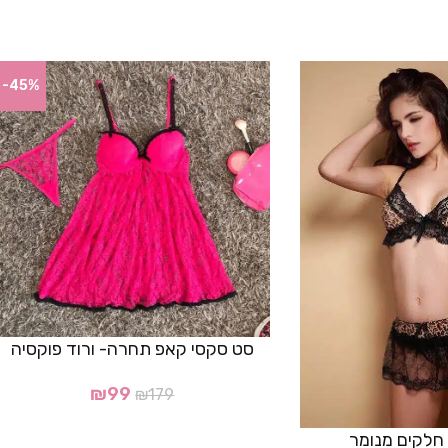
-45%
סט סקסי קאפ תחרה- ורוד פוקסיה
₪
99
₪
179