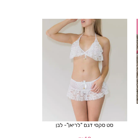
סט סקסי ד
סט סקסי דגם "לריאן"- לבן