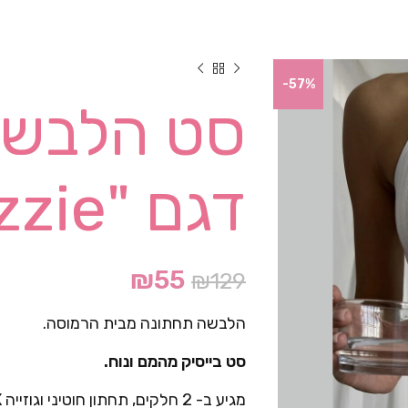
-57%
סט הלבשה
דגם "Mazzie"- לבן
₪
55
₪
129
הלבשה תחתונה מבית הרמוסה.
סט בייסיק מהמם ונוח.
מגיע ב- 2 חלקים, תחתון חוטיני וגוזייה X, ניתן להקטין ולהגדיל את הכתפיות.