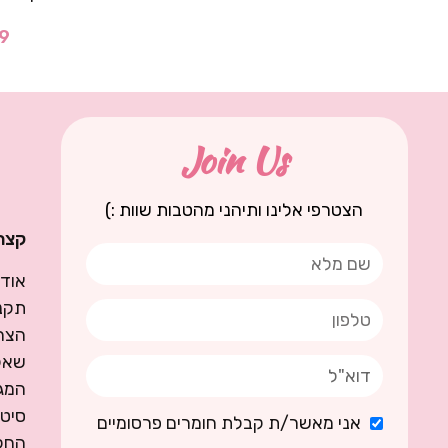
9
Join Us
הצטרפי אלינו ותיהני מהטבות שוות :)
קצת 
אודו
תקנו
הצה
שאל
המגז
סיט
אני מאשר/ת קבלת חומרים פרסומיים
החל