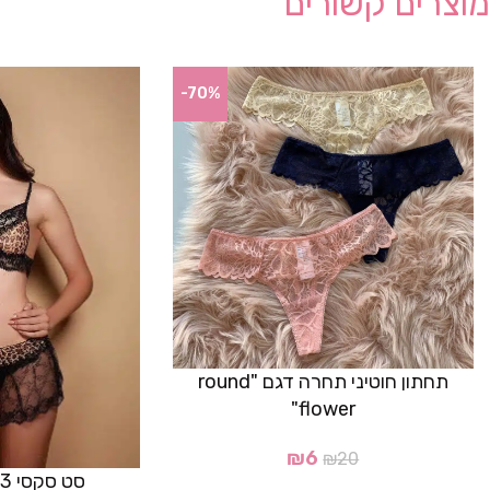
מוצרים קשורים
-70%
תחתון חוטיני תחרה דגם "round
flower"
₪
6
₪
20
סט סקסי 3 חלקים מנומר