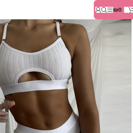
בְּאֲתָר
₪
0
זֶה
מֻפְעֶלֶת
מַעֲרֶכֶת
"המרכז
הישראלי
לְהַנְגָּשָׁת
אָתָרִים".
הַמְּסַיַּעַת
לִנְגִישׁוּת
הָאֲתָר.
לִפְתִיחַת
תַּפְרִיט
הֵנְּגִישׁוּת
לְחַץ
ALT+0