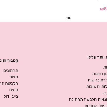
₪
5
יותר עלינו
קטגוריות נ
ת
תחתונים
ן החנות
חזיות
רת נגישות
הלבשה תחת
ות ותשובות
סטים
ין
בייבי דול
ונאות הלבשה תחתונה
פות והחזרות