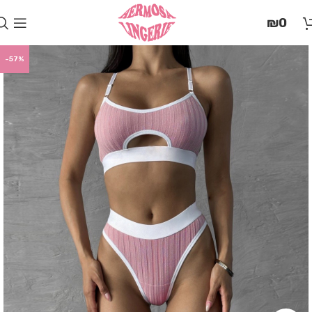
בְּאֲתָר
₪
0
זֶה
מֻפְעֶלֶת
מַעֲרֶכֶת
-57%
"המרכז
הישראלי
לְהַנְגָּשָׁת
אָתָרִים".
הַמְּסַיַּעַת
לִנְגִישׁוּת
הָאֲתָר.
לִפְתִיחַת
תַּפְרִיט
הֵנְּגִישׁוּת
לְחַץ
ALT+0