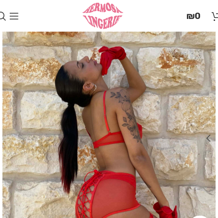
בְּאֲתָר
₪
0
זֶה
מֻפְעֶלֶת
מַעֲרֶכֶת
"המרכז
הישראלי
לְהַנְגָּשָׁת
אָתָרִים".
הַמְּסַיַּעַת
לִנְגִישׁוּת
הָאֲתָר.
לִפְתִיחַת
תַּפְרִיט
הֵנְּגִישׁוּת
לְחַץ
ALT+0